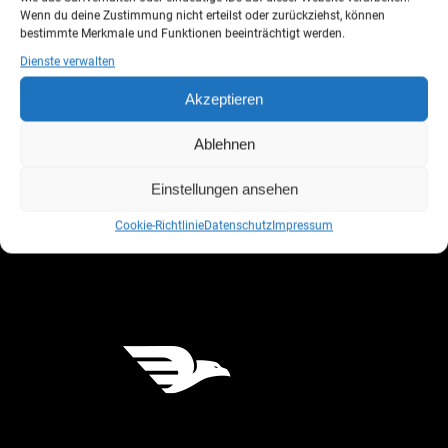
Wenn du deine Zustimmung nicht erteilst oder zurückziehst, können
bestimmte Merkmale und Funktionen beeinträchtigt werden.
Dienste verwalten
Akzeptieren
Printed Materials
Ablehnen
Design
Einstellungen ansehen
Cookie-Richtlinie
Datenschutz
Impressum