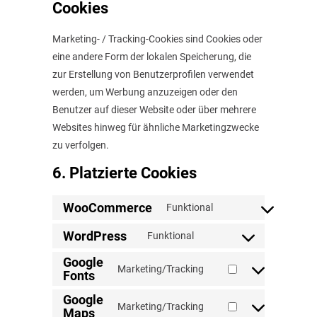
Cookies
Marketing- / Tracking-Cookies sind Cookies oder
eine andere Form der lokalen Speicherung, die
zur Erstellung von Benutzerprofilen verwendet
werden, um Werbung anzuzeigen oder den
Benutzer auf dieser Website oder über mehrere
Websites hinweg für ähnliche Marketingzwecke
zu verfolgen.
6. Platzierte Cookies
WooCommerce
Funktional
Consent
to
WordPress
Funktional
Consent
service
Google
to
Marketing/Tracking
woocommerce
Fonts
Consent
service
to
wordpress
Google
Marketing/Tracking
Maps
service
Consent