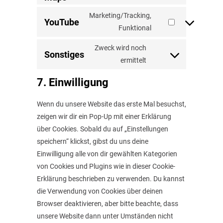
google-
to
Marketing/Tracking,
YouTube
fonts
service
Consent
Funktional
google-
to
Zweck wird noch
maps
service
Sonstiges
Consent
ermittelt
youtube
to
7. Einwilligung
service
sonstiges
Wenn du unsere Website das erste Mal besuchst,
zeigen wir dir ein Pop-Up mit einer Erklärung
über Cookies. Sobald du auf „Einstellungen
speichern“ klickst, gibst du uns deine
Einwilligung alle von dir gewählten Kategorien
von Cookies und Plugins wie in dieser Cookie-
Erklärung beschrieben zu verwenden. Du kannst
die Verwendung von Cookies über deinen
Browser deaktivieren, aber bitte beachte, dass
unsere Website dann unter Umständen nicht