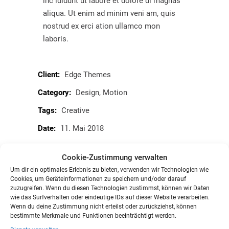
inc ididunt ut labore et dolore di magnas
aliqua. Ut enim ad minim veni am, quis
nostrud ex erci ation ullamco mon
laboris.
Client:
Edge Themes
Category:
Design
Motion
Tags:
Creative
Date:
11. Mai 2018
Cookie-Zustimmung verwalten
More info
www.beehance.net
Um dir ein optimales Erlebnis zu bieten, verwenden wir Technologien wie
Cookies, um Geräteinformationen zu speichern und/oder darauf
zuzugreifen. Wenn du diesen Technologien zustimmst, können wir Daten
wie das Surfverhalten oder eindeutige IDs auf dieser Website verarbeiten.
Wenn du deine Zustimmung nicht erteilst oder zurückziehst, können
bestimmte Merkmale und Funktionen beeinträchtigt werden.
Prev project
Next project