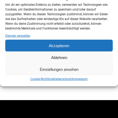
Client:
Edge Themes
Um dir ein optimales Erlebnis zu bieten, verwenden wir Technologien wie
Category:
Design
Cookies, um Geräteinformationen zu speichern und/oder darauf
zuzugreifen. Wenn du diesen Technologien zustimmst, können wir Daten
Tags:
Logo
Music
wie das Surfverhalten oder eindeutige IDs auf dieser Website verarbeiten.
Wenn du deine Zustimmung nicht erteilst oder zurückziehst, können
Date:
7. Mai 2018
bestimmte Merkmale und Funktionen beeinträchtigt werden.
Dienste verwalten
More info
www.behance.net
Akzeptieren
Ablehnen
Prev project
Next project
Einstellungen ansehen
Cookie-Richtlinie
Datenschutz
Impressum