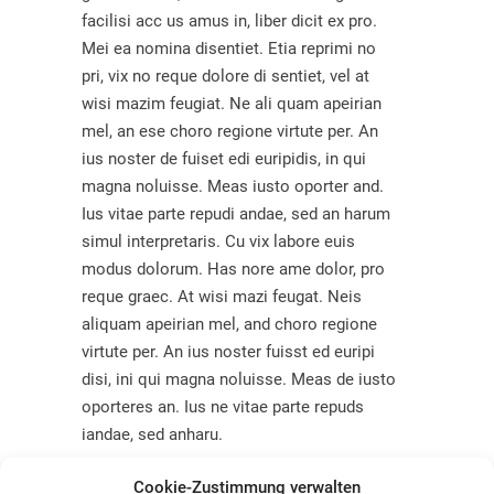
facilisi acc us amus in, liber dicit ex pro.
Mei ea nomina disentiet. Etia reprimi no
pri, vix no reque dolore di sentiet, vel at
wisi mazim feugiat. Ne ali quam apeirian
mel, an ese choro regione virtute per. An
ius noster de fuiset edi euripidis, in qui
magna noluisse. Meas iusto oporter and.
Ius vitae parte repudi andae, sed an harum
simul interpretaris. Cu vix labore euis
modus dolorum. Has nore ame dolor, pro
reque graec. At wisi mazi feugat. Neis
aliquam apeirian mel, and choro regione
virtute per. An ius noster fuisst ed euripi
disi, ini qui magna noluisse. Meas de iusto
oporteres an. Ius ne vitae parte repuds
iandae, sed anharu.
Cookie-Zustimmung verwalten