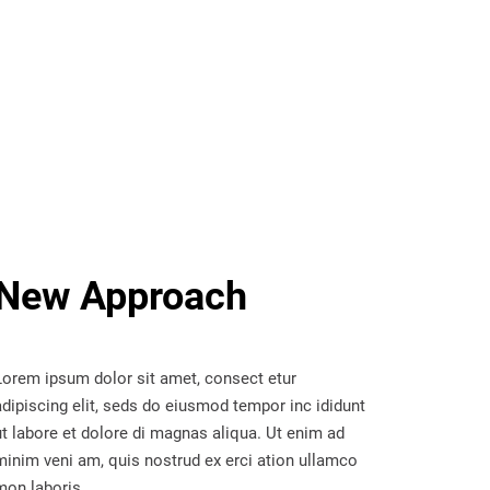
New Approach
Lorem ipsum dolor sit amet, consect etur
adipiscing elit, seds do eiusmod tempor inc ididunt
ut labore et dolore di magnas aliqua. Ut enim ad
minim veni am, quis nostrud ex erci ation ullamco
mon laboris.