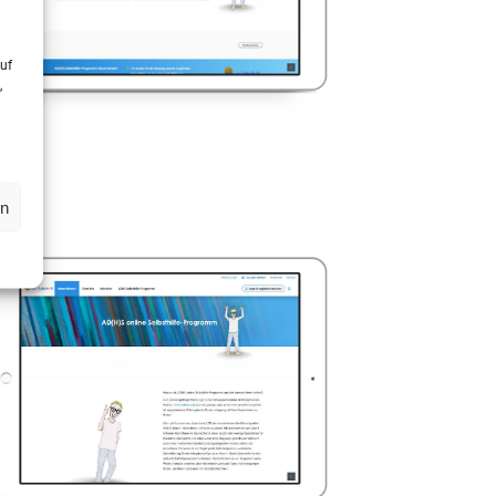
uf
,
en