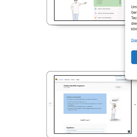
Um 
Ger
Tec
die
kön
Die